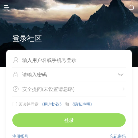


登录社区



安全提问(未设置请忽略)


阅读并同意
《用户协议》
和
《隐私声明》

登录
注册帐号
忘记密码